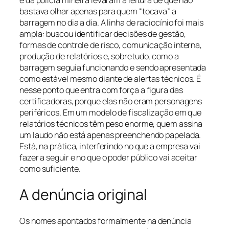
e da polícia mineira levaram à leitura de que não
bastava olhar apenas para quem “tocava” a
barragem no dia a dia. A linha de raciocínio foi mais
ampla: buscou identificar decisões de gestão,
formas de controle de risco, comunicação interna,
produção de relatórios e, sobretudo, como a
barragem seguia funcionando e sendo apresentada
como estável mesmo diante de alertas técnicos. É
nesse ponto que entra com força a figura das
certificadoras, porque elas não eram personagens
periféricos. Em um modelo de fiscalização em que
relatórios técnicos têm peso enorme, quem assina
um laudo não está apenas preenchendo papelada.
Está, na prática, interferindo no que a empresa vai
fazer a seguir e no que o poder público vai aceitar
como suficiente.
A denúncia original
Os nomes apontados formalmente na denúncia