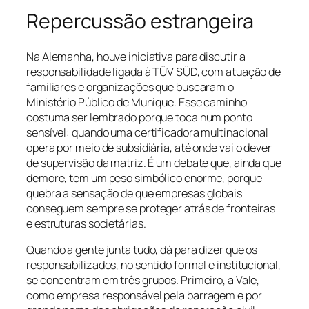
Repercussão estrangeira
Na Alemanha, houve iniciativa para discutir a
responsabilidade ligada à TÜV SÜD, com atuação de
familiares e organizações que buscaram o
Ministério Público de Munique. Esse caminho
costuma ser lembrado porque toca num ponto
sensível: quando uma certificadora multinacional
opera por meio de subsidiária, até onde vai o dever
de supervisão da matriz. É um debate que, ainda que
demore, tem um peso simbólico enorme, porque
quebra a sensação de que empresas globais
conseguem sempre se proteger atrás de fronteiras
e estruturas societárias.
Quando a gente junta tudo, dá para dizer que os
responsabilizados, no sentido formal e institucional,
se concentram em três grupos. Primeiro, a Vale,
como empresa responsável pela barragem e por