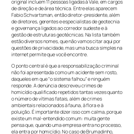
original incluem 11 pessoas ligadas à Vale, em cargos
de direção e de área técnica. Entre elas aparecem
Fabio Schvartsman, então diretor-presidente, além
de diretores, gerentes e especialistas de geotecnia
e governança ligados ao corredor sudeste e à
gestão de estruturas geotécnicas. Na lista também
estão diversos nomes, que não vamos citar aqui por
questões de privacidade, mas uma busca simples na
internet permite que você encontre.
O ponto central é que a responsabilização criminal
não foi apresentada como um acidente sem rosto,
daqueles em que “o sistema falhou” e ninguém
responde. A denúncia descreveu crimes de
homicídio qualificado repetidos tantas vezes quanto
o número de vítimas fatais, além de crimes
ambientais relacionados à fauna, à flora e à
poluição. É importante dizer isso com calma, porque
existe um mal-entendido comum: muita gente
pensa que, quando uma empresa entra no processo,
ela entra por homicídio. No caso de Brumadinho,