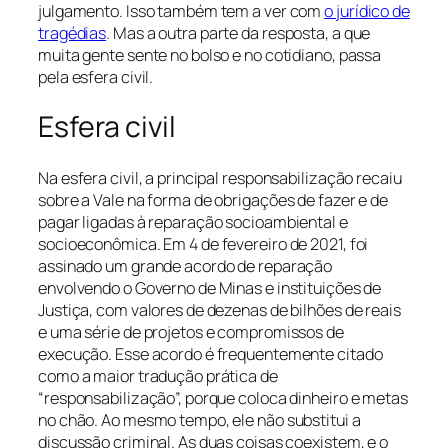
julgamento. Isso também tem a ver com
o jurídico de
tragédias
. Mas a outra parte da resposta, a que
muita gente sente no bolso e no cotidiano, passa
pela esfera civil.
Esfera civil
Na esfera civil, a principal responsabilização recaiu
sobre a Vale na forma de obrigações de fazer e de
pagar ligadas à reparação socioambiental e
socioeconômica. Em 4 de fevereiro de 2021, foi
assinado um grande acordo de reparação
envolvendo o Governo de Minas e instituições de
Justiça, com valores de dezenas de bilhões de reais
e uma série de projetos e compromissos de
execução. Esse acordo é frequentemente citado
como a maior tradução prática de
“responsabilização”, porque coloca dinheiro e metas
no chão. Ao mesmo tempo, ele não substitui a
discussão criminal. As duas coisas coexistem, e o