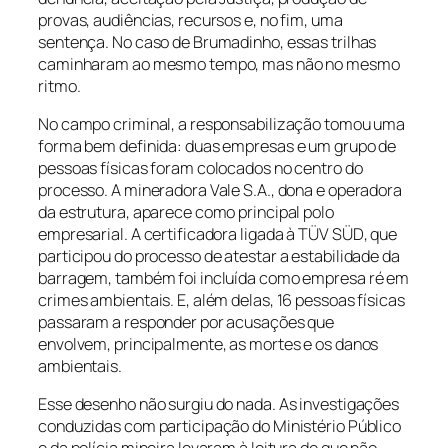
provas, audiências, recursos e, no fim, uma
sentença. No caso de Brumadinho, essas trilhas
caminharam ao mesmo tempo, mas não no mesmo
ritmo.
No campo criminal, a responsabilização tomou uma
forma bem definida: duas empresas e um grupo de
pessoas físicas foram colocados no centro do
processo. A mineradora Vale S.A., dona e operadora
da estrutura, aparece como principal polo
empresarial. A certificadora ligada à
TÜV SÜD
, que
participou do processo de atestar a estabilidade da
barragem, também foi incluída como empresa ré em
crimes ambientais. E, além delas, 16 pessoas físicas
passaram a responder por acusações que
envolvem, principalmente, as mortes e os danos
ambientais.
Esse desenho não surgiu do nada. As investigações
conduzidas com participação do Ministério Público