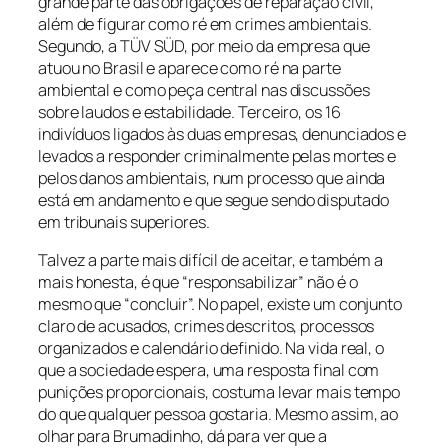
grande parte das obrigações de reparação civil,
além de figurar como ré em crimes ambientais.
Segundo, a TÜV SÜD, por meio da empresa que
atuou no Brasil e aparece como ré na parte
ambiental e como peça central nas discussões
sobre laudos e estabilidade. Terceiro, os 16
indivíduos ligados às duas empresas, denunciados e
levados a responder criminalmente pelas mortes e
pelos danos ambientais, num processo que ainda
está em andamento e que segue sendo disputado
em tribunais superiores.
Talvez a parte mais difícil de aceitar, e também a
mais honesta, é que “responsabilizar” não é o
mesmo que “concluir”. No papel, existe um conjunto
claro de acusados, crimes descritos, processos
organizados e calendário definido. Na vida real, o
que a sociedade espera, uma resposta final com
punições proporcionais, costuma levar mais tempo
do que qualquer pessoa gostaria. Mesmo assim, ao
olhar para Brumadinho, dá para ver que a