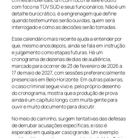
crimes ambientais, um com foco na Vale e outro
com foco na TÜV SÜD e seus funcionários. Não é um
detalhe burocrático, é a engrenagem que define
quando testemunhas serão ouvidas, quem será
interrogado e como as decisões serão tomadas.
Esse calendário mais recente ajuda a entender por
que, mesmo anos depois, ainda se fala em instrução
e julgamento como etapas futuras. Há um
cronograma de dezenas de dias de audiência,
marcado para ocorrer de 23 de fevereiro de 2026 a
17 de maio de 2027, com sessões preferencialmente
presenciais em Belo Horizonte. Em outras palavras,
o caso criminal segue vivo e, pelo próprio desenho
do cronograma, mostra que a produção de prova
ainda é um capítulo longo, com muita gente para
ouvir e muito documento para discutir.
No meio do caminho, surgem tentativas das defesas
de derrubar acusações específicas, e isso é
esperado em qualquer caso grande. Um exemplo