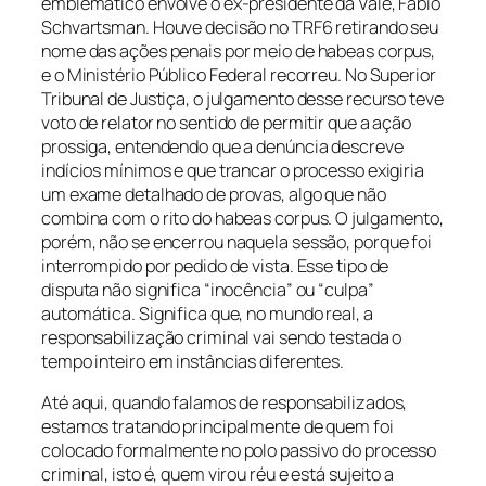
emblemático envolve o ex-presidente da Vale, Fabio
Schvartsman. Houve decisão no TRF6 retirando seu
nome das ações penais por meio de habeas corpus,
e o Ministério Público Federal recorreu. No Superior
Tribunal de Justiça, o julgamento desse recurso teve
voto de relator no sentido de permitir que a ação
prossiga, entendendo que a denúncia descreve
indícios mínimos e que trancar o processo exigiria
um exame detalhado de provas, algo que não
combina com o rito do habeas corpus. O julgamento,
porém, não se encerrou naquela sessão, porque foi
interrompido por pedido de vista. Esse tipo de
disputa não significa “inocência” ou “culpa”
automática. Significa que, no mundo real, a
responsabilização criminal vai sendo testada o
tempo inteiro em instâncias diferentes.
Até aqui, quando falamos de responsabilizados,
estamos tratando principalmente de quem foi
colocado formalmente no polo passivo do processo
criminal, isto é, quem virou réu e está sujeito a