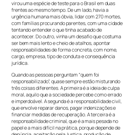
virou uma espécie de teste para o Brasil em duas
frentes ao mesmo tempo. De um lado, havia a
urgência humana mais óbvia, lidar com 270 mortes,
com famílias procurando parentes, com uma cidade
tentando entender o que tinha acabado de
acontecer. Do outro, vinha um desafio que costuma
ser bem mais lento e cheio de atalhos, apontar
responsabilidades de forma concreta, com nome,
cargo, empresa, tipo de conduta e consequência
jurídica.
Quando as pessoas perguntam “quem foi
responsabilizado”, quase sempre estão misturando
três coisas diferentes. A primeira é a ideia de culpa
moral, aquilo que a sociedade percebe como errado
e imperdoável. A segunda é a responsabilidade civil,
que envolve reparar danos, pagar indenizações e
financiar medidas de recuperação. A terceira é a
responsabilidade criminal, que é a mais pesada no
papel e a mais difícil na prática, porque depende de
denúncia, aceitação pela Justiça, produção de