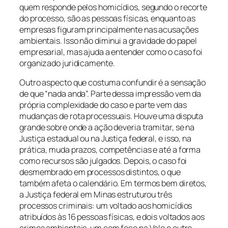
quem responde pelos homicídios, segundo o recorte
do processo, são as pessoas físicas, enquanto as
empresas figuram principalmente nas acusações
ambientais. Isso não diminui a gravidade do papel
empresarial, mas ajuda a entender como o caso foi
organizado juridicamente.
Outro aspecto que costuma confundir é a sensação
de que “nada anda”. Parte dessa impressão vem da
própria complexidade do caso e parte vem das
mudanças de rota processuais. Houve uma disputa
grande sobre onde a ação deveria tramitar, se na
Justiça estadual ou na Justiça federal, e isso, na
prática, muda prazos, competências e até a forma
como recursos são julgados. Depois, o caso foi
desmembrado em processos distintos, o que
também afeta o calendário. Em termos bem diretos,
a Justiça federal em Minas estruturou três
processos criminais: um voltado aos homicídios
atribuídos às 16 pessoas físicas, e dois voltados aos