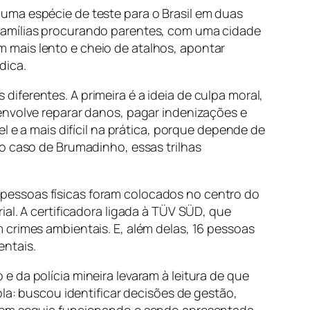
uma espécie de teste para o Brasil em duas
 famílias procurando parentes, com uma cidade
 mais lento e cheio de atalhos, apontar
dica.
ferentes. A primeira é a ideia de culpa moral,
envolve reparar danos, pagar indenizações e
l e a mais difícil na prática, porque depende de
No caso de Brumadinho, essas trilhas
pessoas físicas foram colocados no centro do
l. A certificadora ligada à
TÜV SÜD
, que
 crimes ambientais. E, além delas, 16 pessoas
entais.
 da polícia mineira levaram à leitura de que
pla: buscou identificar decisões de gestão,