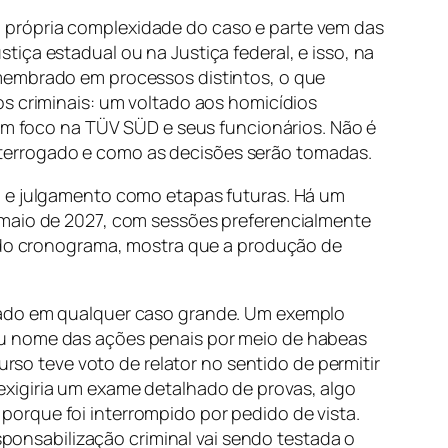
 própria complexidade do caso e parte vem das
iça estadual ou na Justiça federal, e isso, na
smembrado em processos distintos, o que
os criminais: um voltado aos homicídios
com foco na TÜV SÜD e seus funcionários. Não é
terrogado e como as decisões serão tomadas.
o e julgamento como etapas futuras. Há um
 maio de 2027, com sessões preferencialmente
o do cronograma, mostra que a produção de
erado em qualquer caso grande. Um exemplo
eu nome das ações penais por meio de habeas
urso teve voto de relator no sentido de permitir
exigiria um exame detalhado de provas, algo
orque foi interrompido por pedido de vista.
esponsabilização criminal vai sendo testada o