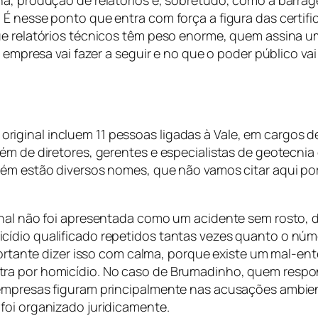
rna, produção de relatórios e, sobretudo, como a barr
 É nesse ponto que entra com força a figura das certi
que relatórios técnicos têm peso enorme, quem assina
a empresa vai fazer a seguir e no que o poder público vai
ginal incluem 11 pessoas ligadas à Vale, em cargos de
ém de diretores, gerentes e especialistas de geotecnia
mbém estão diversos nomes, que não vamos citar aqui p
inal não foi apresentada como um acidente sem rosto, 
ídio qualificado repetidos tantas vezes quanto o númer
importante dizer isso com calma, porque existe um mal-
ra por homicídio. No caso de Brumadinho, quem respo
empresas figuram principalmente nas acusações ambient
foi organizado juridicamente.