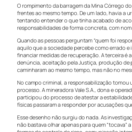
O rompimento da barragem da Mina Córrego do Fe
frentes ao mesmo tempo. De um lado, havia a u
tentando entender o que tinha acabado de acon
responsabilidades de forma concreta, com nome
Quando as pessoas perguntam “quem foi responsab
aquilo que a sociedade percebe como errado e i
financiar medidas de recuperação. A terceira é a
denúncia, aceitação pela Justiça, produção de p
caminharam ao mesmo tempo, mas não no mesm
No campo criminal, a responsabilização tomou 
processo. A mineradora Vale S.A., dona e operad
participou do processo de atestar a estabilida
físicas passaram a responder por acusações que
Esse desenho não surgiu do nada. As investigaçõ
não bastava olhar apenas para quem “tocava” a b