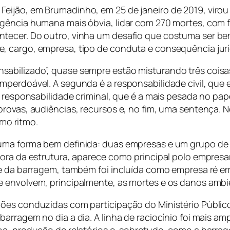
ijão, em Brumadinho, em 25 de janeiro de 2019, virou 
rgência humana mais óbvia, lidar com 270 mortes, com
tecer. Do outro, vinha um desafio que costuma ser bem
, cargo, empresa, tipo de conduta e consequência jurí
ilizado”, quase sempre estão misturando três coisas di
mperdoável. A segunda é a responsabilidade civil, que 
 responsabilidade criminal, que é a mais pesada no pape
rovas, audiências, recursos e, no fim, uma sentença. 
o ritmo.
uma forma bem definida: duas empresas e um grupo de 
ora da estrutura, aparece como principal polo empresaria
de da barragem, também foi incluída como empresa ré em
 envolvem, principalmente, as mortes e os danos ambi
es conduzidas com participação do Ministério Público e
arragem no dia a dia. A linha de raciocínio foi mais am