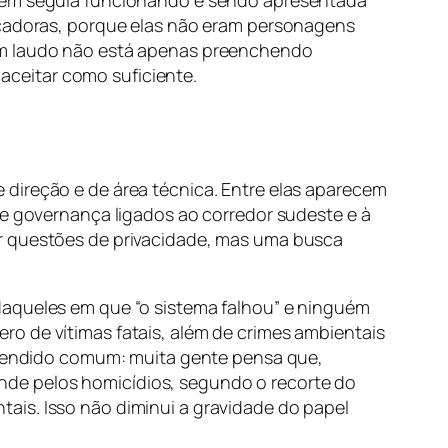
agem seguia funcionando e sendo apresentada
ficadoras, porque elas não eram personagens
 um laudo não está apenas preenchendo
 aceitar como suficiente.
 direção e de área técnica. Entre elas aparecem
 e governança ligados ao corredor sudeste e à
or questões de privacidade, mas uma busca
daqueles em que “o sistema falhou” e ninguém
o de vítimas fatais, além de crimes ambientais
entendido comum: muita gente pensa que,
nde pelos homicídios, segundo o recorte do
ais. Isso não diminui a gravidade do papel