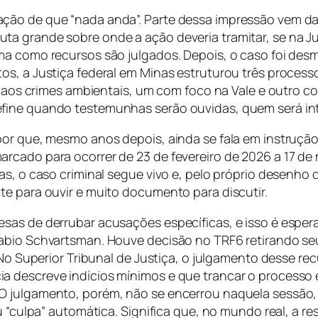
ção de que “nada anda”. Parte dessa impressão vem da
 grande sobre onde a ação deveria tramitar, se na Just
rma como recursos são julgados. Depois, o caso foi de
os, a Justiça federal em Minas estruturou três process
os aos crimes ambientais, um com foco na Vale e outro 
efine quando testemunhas serão ouvidas, quem será in
por que, mesmo anos depois, ainda se fala em instruçã
rcado para ocorrer de 23 de fevereiro de 2026 a 17 de
ras, o caso criminal segue vivo e, pelo próprio desenh
te para ouvir e muito documento para discutir.
esas de derrubar acusações específicas, e isso é esp
Fabio Schvartsman. Houve decisão no TRF6 retirando s
 No Superior Tribunal de Justiça, o julgamento desse rec
 descreve indícios mínimos e que trancar o processo 
 julgamento, porém, não se encerrou naquela sessão, p
u “culpa” automática. Significa que, no mundo real, a r