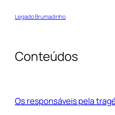
Pular
para
Legado Brumadinho
o
conteúdo
Conteúdos
Os responsáveis pela trag