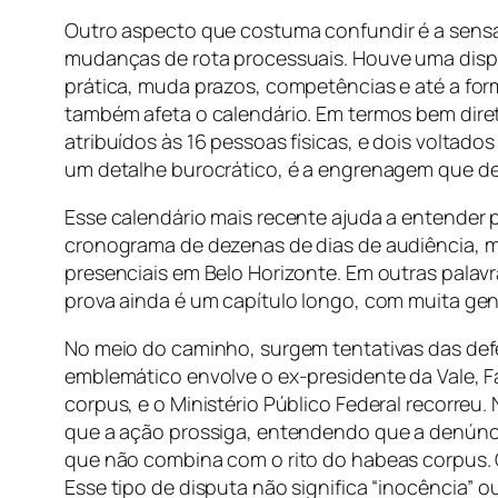
Outro aspecto que costuma confundir é a sensa
mudanças de rota processuais. Houve uma disputa
prática, muda prazos, competências e até a fo
também afeta o calendário. Em termos bem diret
atribuídos às 16 pessoas físicas, e dois voltad
um detalhe burocrático, é a engrenagem que d
Esse calendário mais recente ajuda a entender 
cronograma de dezenas de dias de audiência, ma
presenciais em Belo Horizonte. Em outras palav
prova ainda é um capítulo longo, com muita gen
No meio do caminho, surgem tentativas das def
emblemático envolve o ex-presidente da Vale, 
corpus, e o Ministério Público Federal recorreu.
que a ação prossiga, entendendo que a denúncia
que não combina com o rito do habeas corpus. O
Esse tipo de disputa não significa “inocência” o