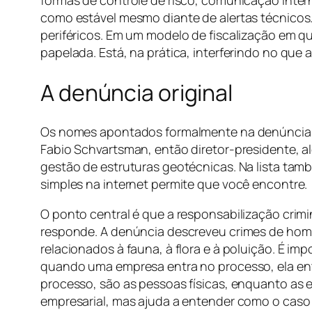
formas de controle de risco, comunicação inte
como estável mesmo diante de alertas técnicos.
periféricos. Em um modelo de fiscalização em 
papelada. Está, na prática, interferindo no que 
A denúncia original
Os nomes apontados formalmente na denúncia ori
Fabio Schvartsman, então diretor-presidente, al
gestão de estruturas geotécnicas. Na lista ta
simples na internet permite que você encontre.
O ponto central é que a responsabilização crim
responde. A denúncia descreveu crimes de homic
relacionados à fauna, à flora e à poluição. É 
quando uma empresa entra no processo, ela ent
processo, são as pessoas físicas, enquanto as 
empresarial, mas ajuda a entender como o caso 