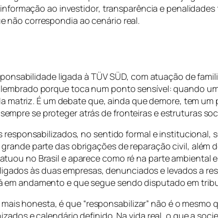
 informação ao investidor, transparência e penalidades
 não correspondia ao cenário real.
responsabilidade ligada à TÜV SÜD, com atuação de fami
lembrado porque toca num ponto sensível: quando uma 
o da matriz. É um debate que, ainda que demore, tem u
pre se proteger atrás de fronteiras e estruturas soci
 responsabilizados, no sentido formal e institucional, s
rande parte das obrigações de reparação civil, além d
tuou no Brasil e aparece como ré na parte ambiental 
os ligados às duas empresas, denunciados e levados a r
á em andamento e que segue sendo disputado em tribun
 a mais honesta, é que “responsabilizar” não é o mesmo q
zados e calendário definido. Na vida real, o que a soc